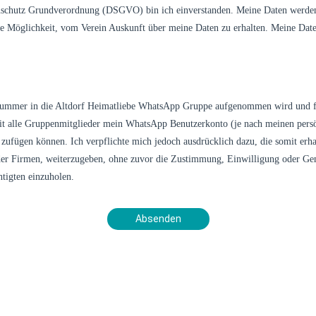
chutz Grundverordnung (DSGVO) bin ich einverstanden. Meine Daten werden n
die Möglichkeit, vom Verein Auskunft über meine Daten zu erhalten. Meine Dat
ummer in die Altdorf Heimatliebe WhatsApp Gruppe aufgenommen wird und für
somit alle Gruppenmitglieder mein WhatsApp Benutzerkonto (je nach meinen pers
ufügen können. Ich verpflichte mich jedoch ausdrücklich dazu, die somit erha
 oder Firmen, weiterzugeben, ohne zuvor die Zustimmung, Einwilligung oder G
htigten einzuholen.
Absenden