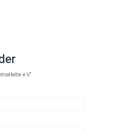
ision
Termine 2026
hulaBar
Galerie
Mitglied werden
der
imatliebe e.V.“