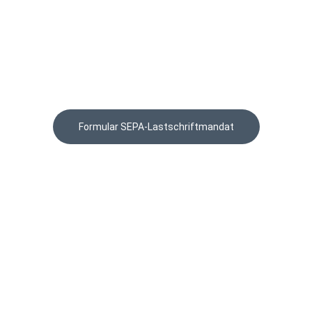
Formular SEPA-Lastschriftmandat
hallo@altdorf-heimatliebe.de
erklärung
+49 160 93374208